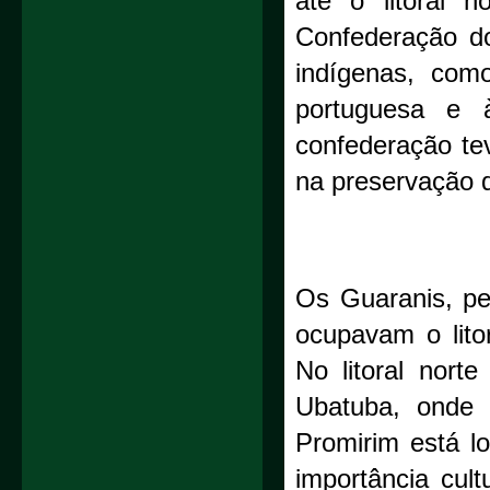
até o litoral 
Confederação d
indígenas, como
portuguesa e à
confederação tev
na preservação d
Os Guaranis, per
ocupavam o lito
No litoral nort
Ubatuba, onde 
Promirim está l
importância cul