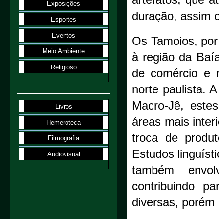
artefatos, que a
Exposições
duração, assim 
Esportes
Eventos
Os Tamoios, por
Meio Ambiente
à região da Baí
Religioso
de comércio e m
norte paulista. 
Macro-Jê, estes
Livros
áreas mais inter
Hemeroteca
troca de produt
Filmografia
Estudos linguíst
Audiovisual
também envolv
contribuindo p
diversas, porém 