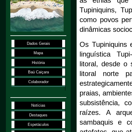
as etnias que
Tupiniquins, T
como povos per
dinâmicas sociocu
Os Tupiniquins 
Dados Gerais
linguística Tu
Mapa
litoral, desde o
História
litoral norte 
Baú Caiçara
Colaborador
estrategicament
praias, ambiente
subsistência, c
Notícias
raízes. A arqu
Destaques
sambaquis e co
Espetáculos