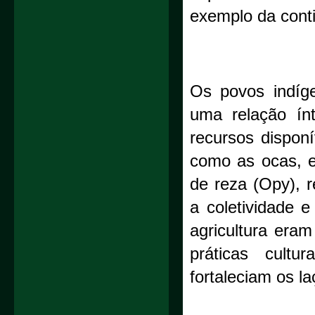
exemplo da conti
Os povos indíge
uma relação ínt
recursos dispon
como as ocas, e
de reza (Opy), r
a coletividade 
agricultura eram
práticas cultu
fortaleciam os l