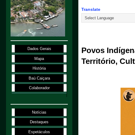
Translate
23.8.19
Povos Indígena
Dados Gerais
Mapa
Território, Cul
História
Baú Caiçara
Colaborador
Notícias
Destaques
Espetáculos