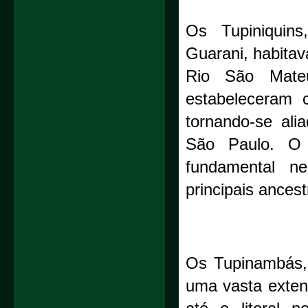
Os Tupiniquins,
Guarani, habitav
Rio São Mateu
estabeleceram 
tornando-se ali
São Paulo. O l
fundamental n
principais ancest
Os Tupinambás,
uma vasta extens