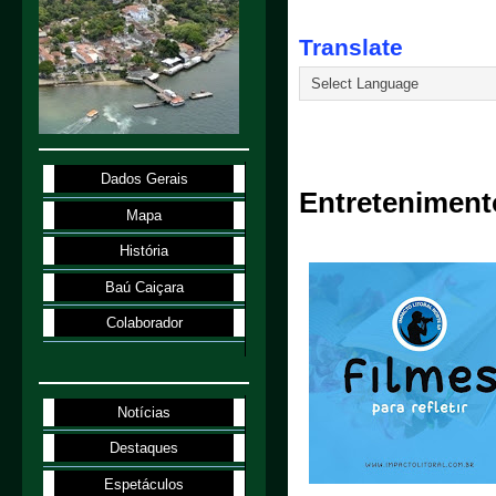
Translate
26.2.23
Dados Gerais
Entreteniment
Mapa
História
Baú Caiçara
Colaborador
Notícias
Destaques
Espetáculos