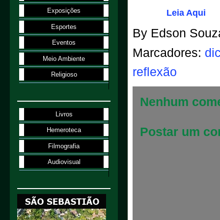
Exposições
Leia Aqui
Esportes
By
Edson Souz
Eventos
Marcadores:
di
Meio Ambiente
reflexão
Religioso
Nenhum come
Livros
Postar um co
Hemeroteca
Filmografia
Audiovisual