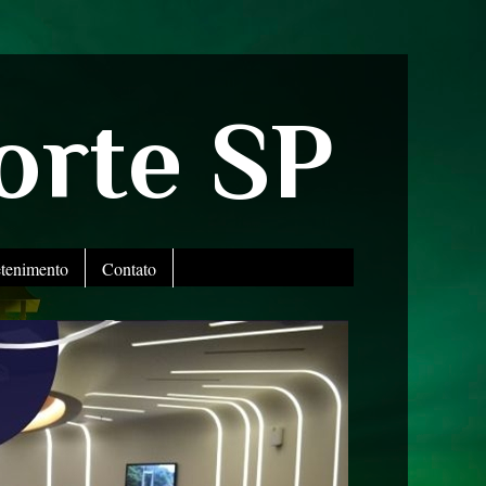
orte SP
etenimento
Contato