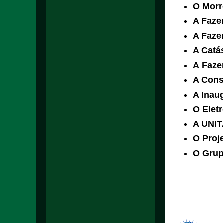
O Morr
A Faze
A Faze
A Catás
A Faze
A Cons
A Inau
O Eletr
A UNIT
O Proj
O Grup