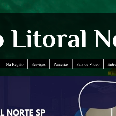
 Litoral N
Na Região
Serviços
Parcerias
Sala de Vídeo
Entr