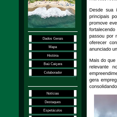
Desde sua 
principais p
promove even
fortalecendo
passou por 
Dados Gerais
oferecer co
Mapa
anunciado um
História
Mais do que
Baú Caiçara
relevante n
Colaborador
empreendime
gera emprego
consolidando
Notícias
Destaques
Espetáculos