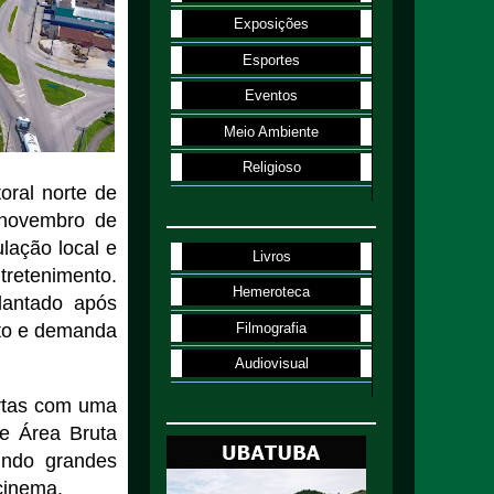
Exposições
Esportes
Eventos
Meio Ambiente
Religioso
oral norte de
 novembro de
lação local e
Livros
retenimento.
Hemeroteca
plantado após
Filmografia
nto e demanda
Audiovisual
ortas com uma
e Área Bruta
indo grandes
cinema.