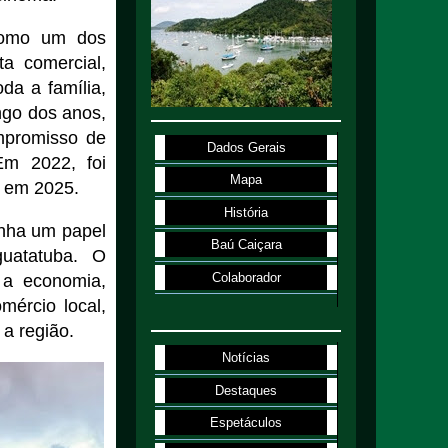
como um dos
ta comercial,
da a família,
ngo dos anos,
mpromisso de
Dados Gerais
Em 2022, foi
Mapa
o em 2025.
História
nha um papel
Baú Caiçara
guatatuba. O
Colaborador
 a economia,
mércio local,
a região.
Notícias
Destaques
Espetáculos