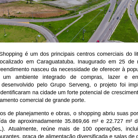
hopping é um dos principais centros comerciais do lit
localizado em Caraguatatuba. Inaugurado em 25 de
eendimento nasceu da necessidade de oferecer à popu
s um ambiente integrado de compras, lazer e ent
 desenvolvido pelo Grupo Serveng, o projeto foi im
identificaram na cidade um forte potencial de crescime
amento comercial de grande porte.
os de planejamento e obras, o shopping abriu suas p
uída de aproximadamente 35.869,66 m² e 22.727 m² d
L). Atualmente, reúne mais de 100 operações, inclu
urantes, praça de alimentação diversificada e salas de 