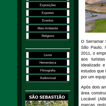
Exposições
Esportes
Eventos
Meio Ambiente
Religioso
O Serramar S
São Paulo, 
2011, o empr
Livros
aos turista
Hemeroteca
Idealizado e
Filmografia
estudos que 
por um equip
Audiovisual
Após dois an
área constr
Locável (AB
marcas, resta