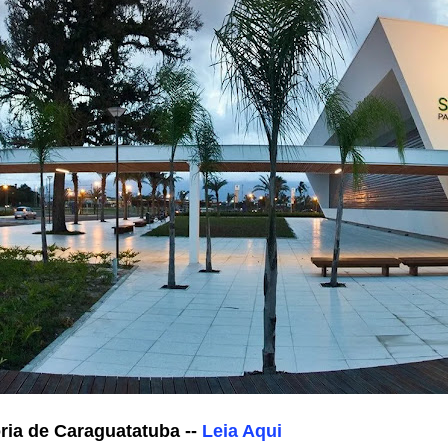
ória de Caraguatatuba --
Leia Aqui