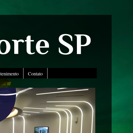
orte SP
etenimento
Contato