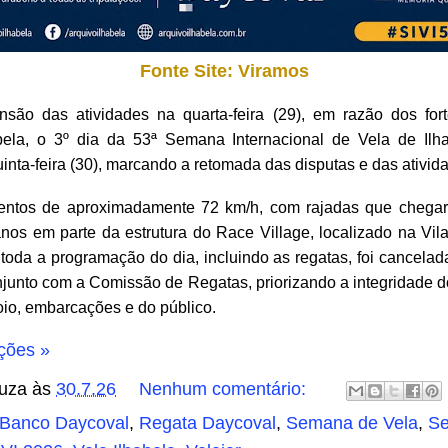
Fonte Site: Viramos
são das atividades na quarta-feira (29), em razão dos for
abela, o 3º dia da 53ª Semana Internacional de Vela de Ilhab
uinta-feira (30), marcando a retomada das disputas e das ativid
entos de aproximadamente 72 km/h, com rajadas que chega
os em parte da estrutura do Race Village, localizado na Vil
toda a programação do dia, incluindo as regatas, foi cancelada
unto com a Comissão de Regatas, priorizando a integridade d
io, embarcações e do público.
ções »
uza
às
30.7.26
Nenhum comentário:
Banco Daycoval
,
Regata Daycoval
,
Semana de Vela
,
S