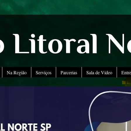
 Litoral N
Na Região
Serviços
Parcerias
Sala de Vídeo
Entr