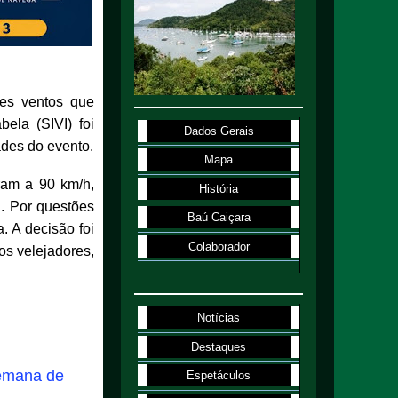
tes ventos que
ela (SIVI) foi
Dados Gerais
ades do evento.
Mapa
ram a 90 km/h,
História
a. Por questões
Baú Caiçara
. A decisão foi
Colaborador
os velejadores,
Notícias
Destaques
emana de
Espetáculos