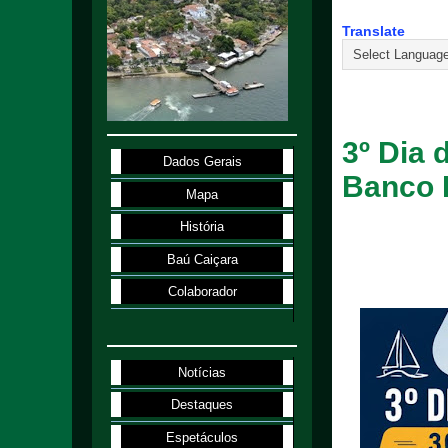
Translate
30.7.26
3º Dia 
Dados Gerais
Banco 
Mapa
História
Baú Caiçara
Colaborador
Notícias
Destaques
Espetáculos