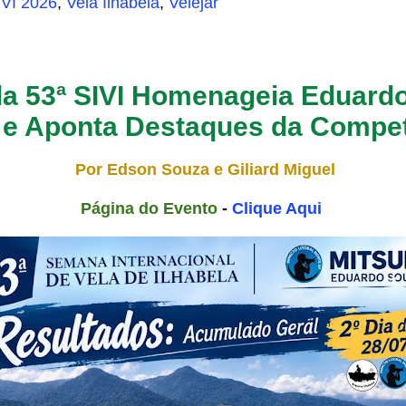
IVI 2026
,
Vela Ilhabela
,
Velejar
 da 53ª SIVI Homenageia Eduard
e Aponta Destaques da Compe
Por Edson Souza e Giliard Miguel
Página do Evento
-
Clique Aqui