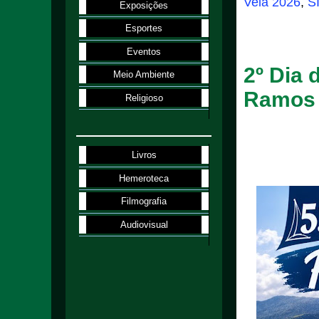
Vela 2026
,
S
Exposições
Esportes
28.7.26
Eventos
2º Dia
Meio Ambiente
Ramos 
Religioso
Livros
Hemeroteca
Filmografia
Audiovisual