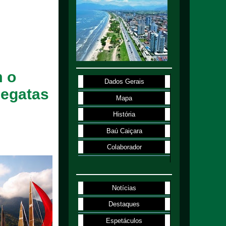
m o
Dados Gerais
egatas
Mapa
História
Baú Caiçara
Colaborador
Notícias
Destaques
Espetáculos