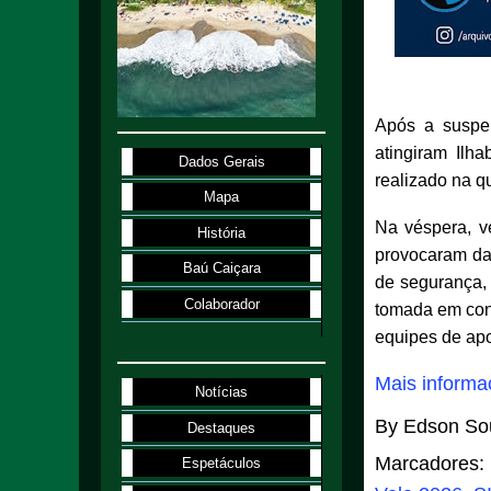
Após a suspen
atingiram Ilh
Dados Gerais
realizado na q
Mapa
Na véspera, v
História
provocaram dan
Baú Caiçara
de segurança, 
Colaborador
tomada em conj
equipes de apo
Mais informa
Notícias
By
Edson So
Destaques
Marcadores:
Espetáculos