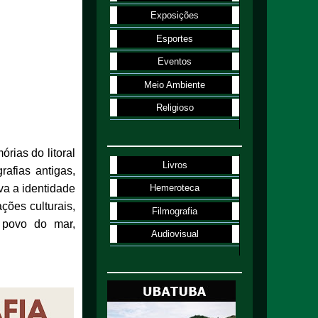
Exposições
Esportes
Eventos
Meio Ambiente
Religioso
rias do litoral
Livros
rafias antigas,
va a identidade
Hemeroteca
ções culturais,
Filmografia
o povo do mar,
Audiovisual