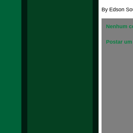
By
Edson So
Nenhum co
Postar um