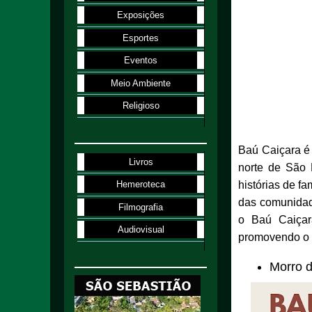
Exposições
Esportes
Eventos
Meio Ambiente
Religioso
Baú Caiçara é 
Livros
norte de São P
histórias de f
Hemeroteca
das comunidad
Filmografia
o Baú Caiçara
Audiovisual
promovendo o re
Morro 