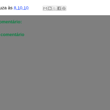
uza
às
8.10.10
mentário:
 comentário