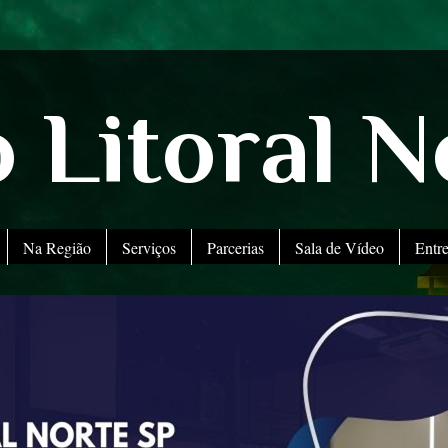
 Litoral N
Na Região
Serviços
Parcerias
Sala de Vídeo
Entr