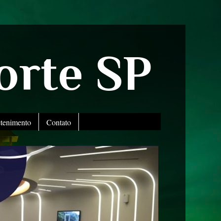
orte SP
etenimento
Contato