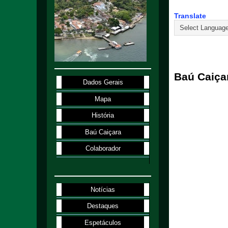
Translate
8.10.10
Baú Caiça
Dados Gerais
Mapa
História
Baú Caiçara
Colaborador
Notícias
Destaques
Espetáculos