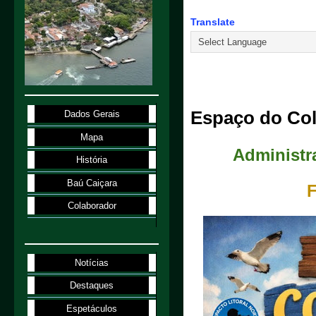
Translate
21.2.25
Espaço do Col
Dados Gerais
Mapa
Administr
História
Baú Caiçara
Colaborador
Notícias
Destaques
Espetáculos