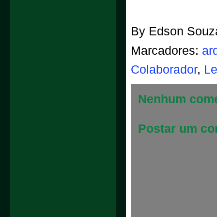
By
Edson Souz
Marcadores:
ar
Colaborador
,
Le
Nenhum come
Postar um co