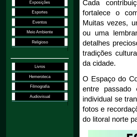
Cada contribui
Exposições
fortalece o co
Esportes
Muitas vezes, u
Eventos
ou uma lembran
Meio Ambiente
detalhes precio
Religioso
tradições cultu
da cidade.
Livros
Hemeroteca
O Espaço do Col
Filmografia
entre passado
Audiovisual
individual se tr
fotos e recordaç
do litoral norte p