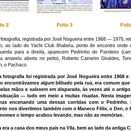
to 2
Foto 3
Foto
fotografia, registrada por José Nogueira entre 1968 — 1970, re
o, ao lado do Yacht Club Ilhabela, ponto de encontro onde 
squerda para a direita, aparecem Pedrinho do Pandeiro (cam
a amarela aberta no peito), Roberto Carneiro Giraldes, Tonin
im, o Pachaco.
fotografia foi registrada por José Nogueira entre 1968 e
o encontrávamos algum bêbado pela rua, era comum que 
las mãos e saíssem em disparada, às vezes até o antigo 
a situação — tudo em meio a muitas risadas. Nesta image
nas encenando uma dessas corridas com o Pedrinho.
nto nos divertimos também com o Maneco Félix, o Den, o P
 nomes o tempo acabou levando, mas não as memórias.
era a casa dos meus pais na Vila, bem ao lado da antiga 