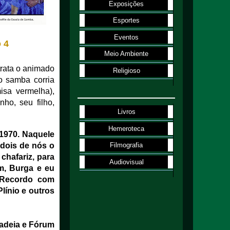
Exposições
Esportes
Eventos
 4
Meio Ambiente
trata o animado
Religioso
o samba corria
isa vermelha),
ho, seu filho,
Livros
Hemeroteca
 1970. Naquele
dois de nós o
Filmografia
chafariz, para
Audiovisual
m, Burga e eu
 Recordo com
línio e outros
Cadeia e Fórum