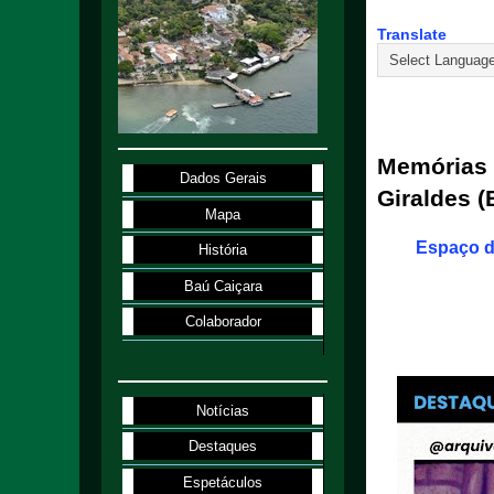
Translate
22.2.26
Memórias d
Dados Gerais
Giraldes (
Mapa
Espaço d
História
Baú Caiçara
Colaborador
Notícias
Destaques
Espetáculos