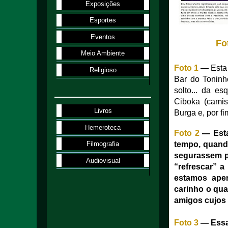
Exposições
Esportes
Eventos
Fo
Meio Ambiente
Foto 1
— Esta 
Religioso
Bar do Toninh
solto... da e
Ciboka (camis
Livros
Burga e, por f
Hemeroteca
Foto 2
— Esta 
tempo, quand
Filmografia
segurassem pe
Audiovisual
“refrescar” 
estamos ape
carinho o qua
amigos cujos
Foto 3
— Essa 