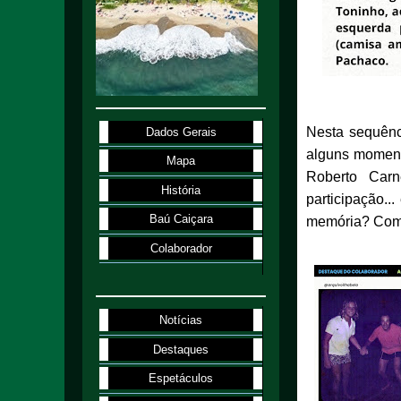
Nesta sequênc
Dados Gerais
alguns moment
Mapa
Roberto Carn
História
participação.
Baú Caiçara
memória? Comp
Colaborador
Notícias
Destaques
Espetáculos