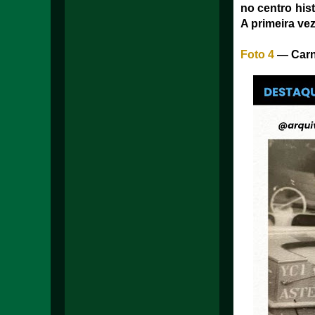
no centro hist
A primeira ve
Foto 4
— Carna