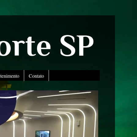
orte SP
etenimento
Contato