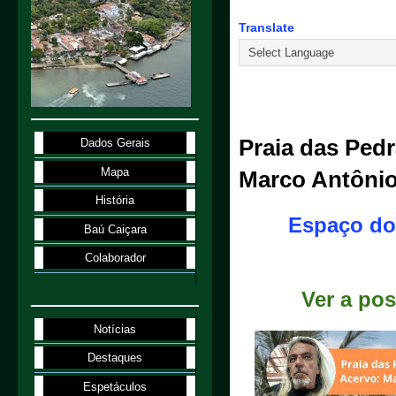
Translate
25.2.26
Praia das Pedr
Dados Gerais
Mapa
Marco Antônio
História
Espaço do
Baú Caiçara
Colaborador
Ver a po
Notícias
Destaques
Espetáculos