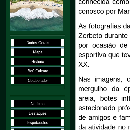
conhecida como 
conosco por Marc
As fotografias 
Zerbeto durante
Dados Gerais
por ocasião de
Mapa
esportiva que te
História
XX.
Baú Caiçara
Nas imagens, o
Colaborador
mergulho da ép
areia, botes in
Notícias
estacionado pró
Destaques
de amigos e fami
Espetáculos
da atividade no 