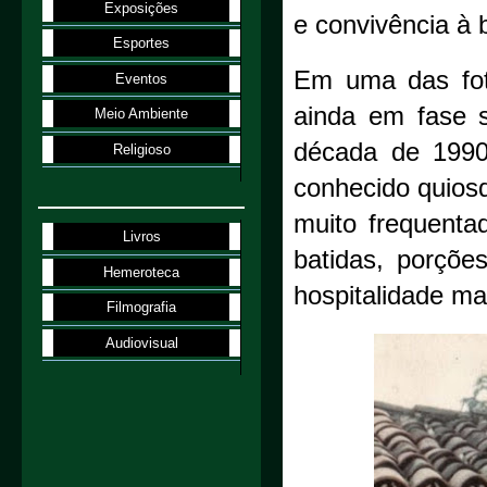
Exposições
e convivência à 
Esportes
Em uma das fot
Eventos
ainda em fase s
Meio Ambiente
década de 1990
Religioso
conhecido quios
muito frequenta
Livros
batidas, porçõ
Hemeroteca
hospitalidade ma
Filmografia
Audiovisual