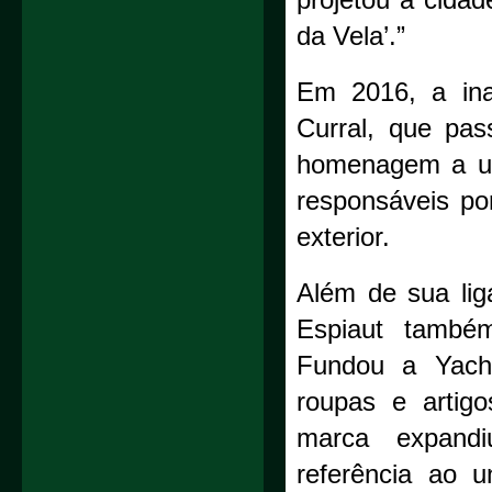
projetou a cidad
da Vela’.”
Em 2016, a ina
Curral, que pas
homenagem a um
responsáveis po
exterior.
Além de sua li
Espiaut também
Fundou a Yacht
roupas e artig
marca expandi
referência ao u