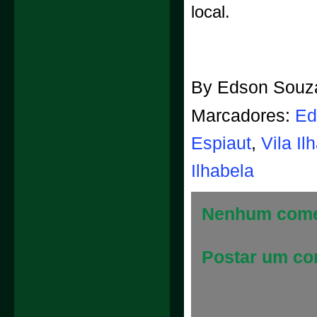
local.
By
Edson Souz
Marcadores:
Ed
Espiaut
,
Vila Il
Ilhabela
Nenhum come
Postar um co