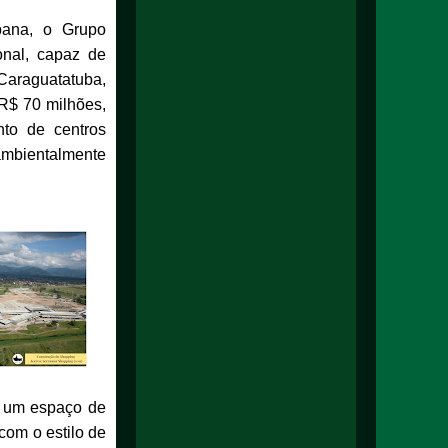
bana, o Grupo
onal, capaz de
Caraguatatuba,
R$ 70 milhões,
nto de centros
ambientalmente
e um espaço de
com o estilo de