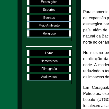
Exposições
Esportes
Paralelamente,
Eventos
de expansão po
estratégica pa
Meio Ambiente
país, além de
Religioso
natural da Bac
norte no cenár
No mesmo per
Livros
duplicação da 
Hemeroteca
norte. A moder
Filmografia
reduzindo o t
Audiovisual
os impactos do
Em Caraguata
Petrobras, es
Lobato (UTGCA
fortaleceu a c