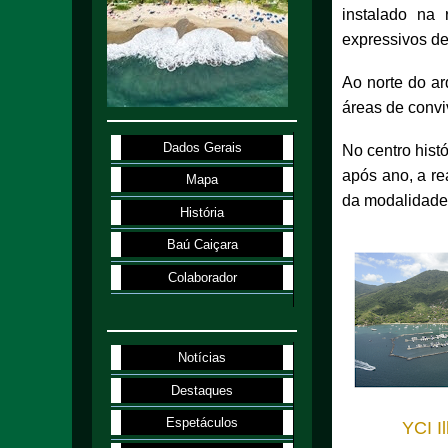
instalado na 
expressivos d
Ao norte do ar
áreas de conviv
Dados Gerais
No centro hist
após ano, a re
Mapa
da modalidade 
História
Baú Caiçara
Colaborador
Notícias
Destaques
Espetáculos
YCI I