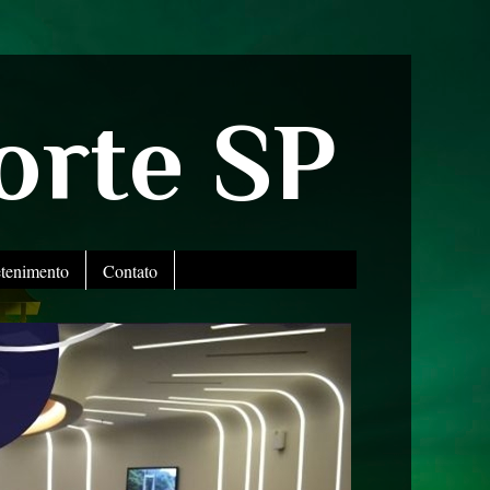
orte SP
etenimento
Contato