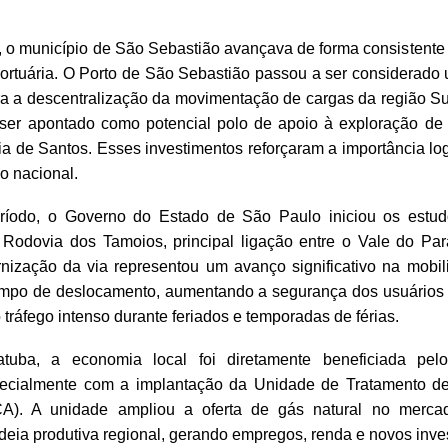
 o município de São Sebastião avançava de forma consistente
rtuária. O Porto de São Sebastião passou a ser considerado 
ra a descentralização da movimentação de cargas da região S
 ser apontado como potencial polo de apoio à exploração de 
ia de Santos. Esses investimentos reforçaram a importância logís
io nacional.
íodo, o Governo do Estado de São Paulo iniciou os estud
Rodovia dos Tamoios, principal ligação entre o Vale do Para
nização da via representou um avanço significativo na mobil
empo de deslocamento, aumentando a segurança dos usuários
 tráfego intenso durante feriados e temporadas de férias.
tuba, a economia local foi diretamente beneficiada pelo
pecialmente com a implantação da Unidade de Tratamento d
). A unidade ampliou a oferta de gás natural no mercad
adeia produtiva regional, gerando empregos, renda e novos inve