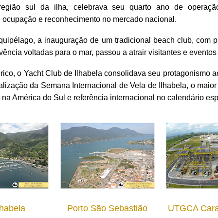
região sul da ilha, celebrava seu quarto ano de operaç
e ocupação e reconhecimento no mercado nacional.
quipélago, a inauguração de um tradicional beach club, com p
ência voltadas para o mar, passou a atrair visitantes e eventos
órico, o Yacht Club de Ilhabela consolidava seu protagonismo a
alização da Semana Internacional de Vela de Ilhabela, o maior
na América do Sul e referência internacional no calendário esp
lhabela
Porto São Sebastião
UTGCA Cara