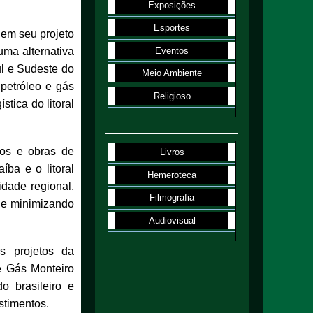
Exposições
Esportes
 em seu projeto
Eventos
uma alternativa
ul e Sudeste do
Meio Ambiente
petróleo e gás
Religioso
tica do litoral
os e obras de
Livros
íba e o litoral
Hemeroteca
idade regional,
Filmografia
 e minimizando
Audiovisual
s projetos da
e Gás Monteiro
o brasileiro e
stimentos.