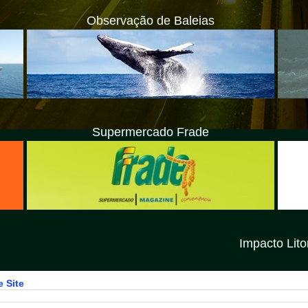
Observação de Baleias
Supermercado Frade
Impacto Litoral Norte SP é
 Site