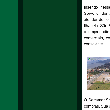
Inserido nes
Serveng ident
atender de fo
Ilhabela, São
o empreendime
comerciais, c
consciente.
O Serramar Sh
compras. Sua a