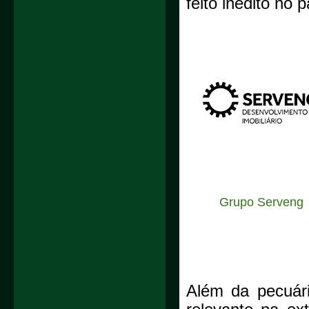
feito inédito no 
Grupo Serveng
Além da pecuár