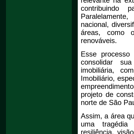
relevante na ext
contribuindo 
Paralelamente,
nacional, divers
áreas, como o
renováveis.
Esse processo 
consolidar su
imobiliária, c
Imobiliário, esp
empreendimentos
projeto de cons
norte de São Pa
Assim, a área q
uma tragédia 
resiliência, vis