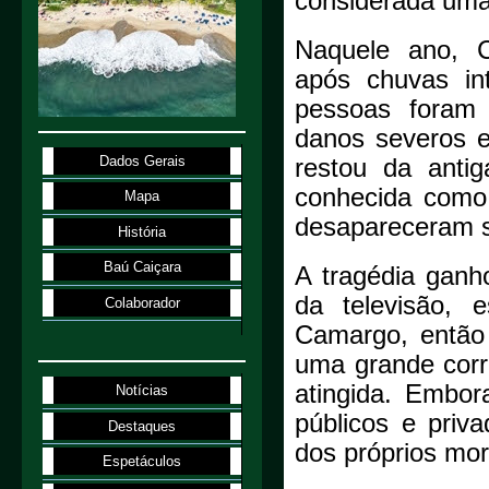
considerada uma 
Naquele ano, C
após chuvas in
pessoas foram s
danos severos e
Dados Gerais
restou da anti
conhecida como
Mapa
desapareceram s
História
Baú Caiçara
A tragédia ganh
da televisão, 
Colaborador
Camargo, então
uma grande corr
atingida. Embor
Notícias
públicos e priv
Destaques
dos próprios mor
Espetáculos