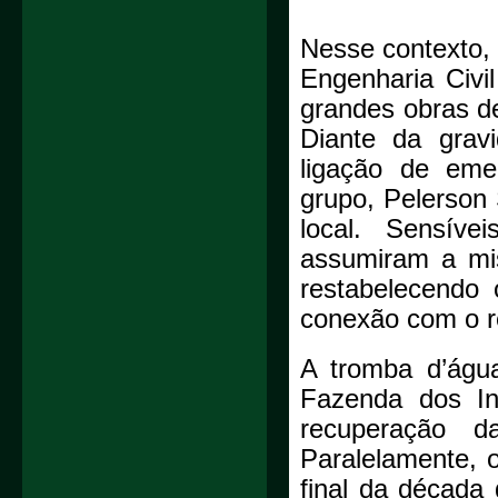
Nesse contexto,
Engenharia Civi
grandes obras de
Diante da grav
ligação de eme
grupo, Pelerson 
local. Sensíve
assumiram a mis
restabelecendo 
conexão com o r
A tromba d’água
Fazenda dos Ing
recuperação d
Paralelamente, 
final da década