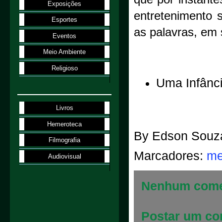
Exposições
entretenimento 
Esportes
as palavras, em 
Eventos
Meio Ambiente
Religioso
Uma Infânci
Livros
Hemeroteca
By
Edson Souz
Filmografia
Marcadores:
me
Audiovisual
Nenhum come
Postar um co