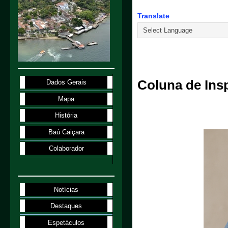
Translate
26.8.17
Coluna de Ins
Dados Gerais
Mapa
História
Baú Caiçara
Colaborador
Notícias
Destaques
Espetáculos