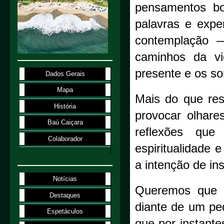
pensamentos bo
palavras e expe
contemplação —
caminhos da vi
presente e os so
Dados Gerais
Mapa
Mais do que res
História
provocar olhares
Baú Caiçara
reflexões que 
Colaborador
espiritualidade 
a intenção de in
Notícias
Queremos que o 
Destaques
diante de um peq
Espetáculos
que por instante