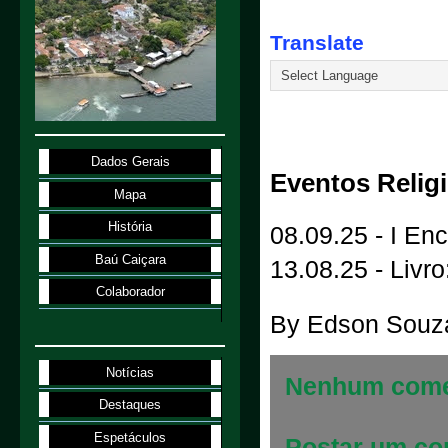
Translate
2.1.98
Dados Gerais
Eventos Relig
Mapa
História
08.09.25 - I En
Baú Caiçara
13.08.25 - Livr
Colaborador
By
Edson Souz
Notícias
Nenhum come
Destaques
Espetáculos
Postar um co