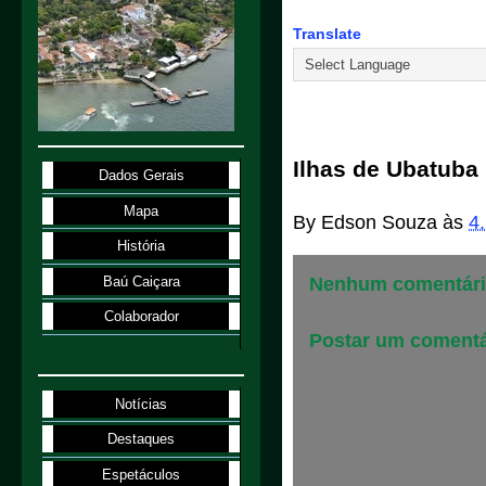
Translate
4.1.98
Ilhas de Ubatuba
Dados Gerais
Mapa
By
Edson Souza
às
4
História
Baú Caiçara
Nenhum comentári
Colaborador
Postar um comentá
Notícias
Destaques
Espetáculos