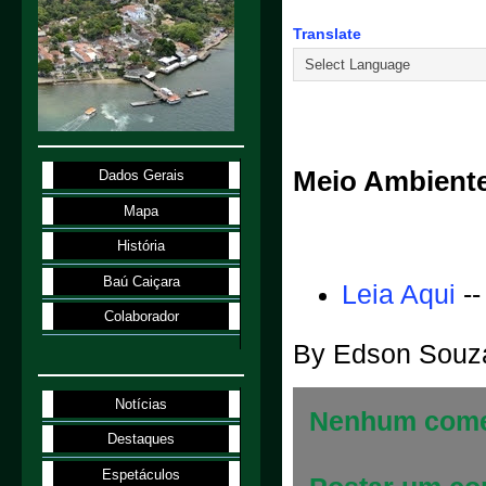
Translate
2.1.98
Meio Ambiente
Dados Gerais
Mapa
História
Baú Caiçara
Leia Aqui
--
Colaborador
By
Edson Souz
Notícias
Nenhum come
Destaques
Espetáculos