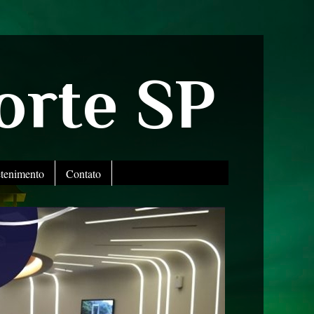
orte SP
etenimento
Contato