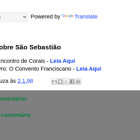
Powered by
Translate
Sobre São Sebastião
Encontro de Corais -
Leia Aqui
ivro: O Convento Franciscano -
Leia Aqui
uza
às
2.1.98
mentário:
 comentário