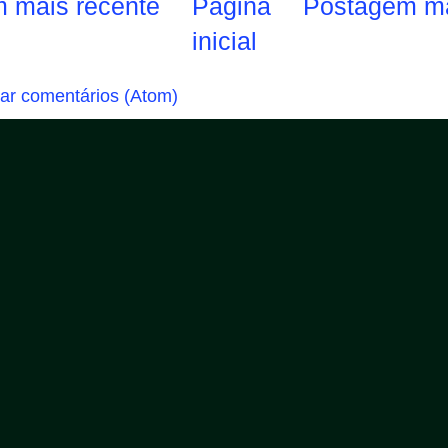
 mais recente
Página
Postagem ma
inicial
ar comentários (Atom)