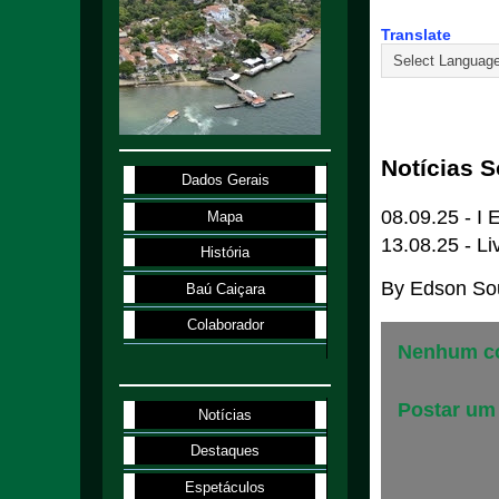
Translate
2.1.98
Notícias 
Dados Gerais
08.09.25 - I 
Mapa
13.08.25 - L
História
By
Edson So
Baú Caiçara
Colaborador
Nenhum co
Postar um
Notícias
Destaques
Espetáculos