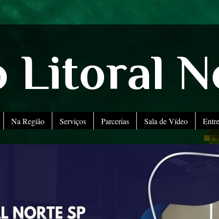
 Litoral N
Na Região
Serviços
Parcerias
Sala de Vídeo
Entr