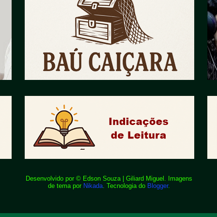
Desenvolvido por © Edson Souza | Giliard Miguel. Imagens
de tema por
Nikada
. Tecnologia do
Blogger
.