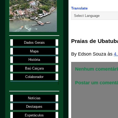
Translate
4.1.98
Praias de Ubatub
Dados Gerais
Mapa
By
Edson Souza
às
4
História
Baú Caiçara
Nenhum comentári
Colaborador
Postar um comentá
Notícias
Destaques
Espetáculos