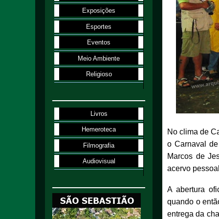
Exposições
Esportes
Eventos
Meio Ambiente
Religioso
Livros
Hemeroteca
No clima de Ca
o Carnaval de
Filmografia
Marcos de Jes
Audiovisual
acervo pessoal
A abertura of
quando o então
entrega da ch