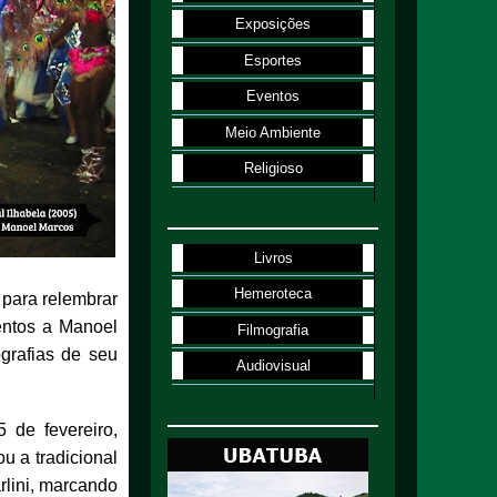
Exposições
Esportes
Eventos
Meio Ambiente
Religioso
Livros
Hemeroteca
 para relembrar
entos a Manoel
Filmografia
grafias de seu
Audiovisual
 de fevereiro,
u a tradicional
lini, marcando