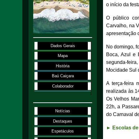
o início da fest
O público co
Carvalho, na V
apresentação d
Dados Gerais
No domingo, fo
Boca, Azul e 
Mapa
segunda-feira
História
Mocidade Sul d
Baú Caiçara
A terça-feira
Colaborador
realizada às 1
Os Velhos Mari
22h, a Passar
Notícias
do Carnaval de
Destaques
► Escolas d
Espetáculos