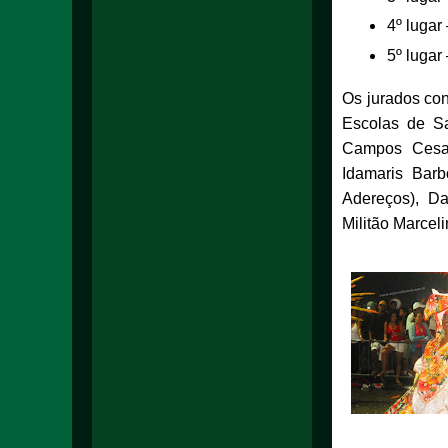
4º lugar
5º lugar
Os jurados con
Escolas de Sa
Campos Cesar 
Idamaris Barb
Adereços), Da
Militão Marcel