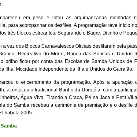
a.
mpareceu em peso e lotou as arquibancadas montadas 
ila, para acompanhar os desfiles. A programação teve início 
os três blocos estreantes: Segurando o Bagre, Ditinho e Pequ
i a vez dos Blocos Carnavalescos Oficiais desfilarem pela pas
Branco, Recreativo do Morro, Banda das Bonitas e Unidos d
, o brilho ficou por conta das Escolas de Samba Unidos de P
a Ilha, Mocidade Independente da Ilha e Unidos do Garrafão.
 marcou o encerramento da programação. Após a apuração d
4h, aconteceu o tradicional Banho da Dorotéia, com a particip
nheiros, Água Viva, Tirando a Craca, Pé na Jaca e Petit Villa
ela do Samba recebeu a cerimônia de premiação e o desfile 
 Ilhabela 2005.
e Samba