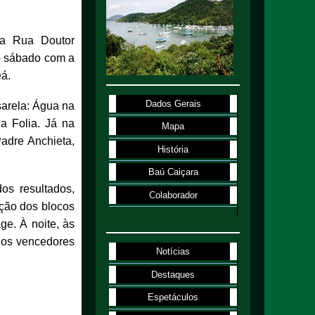
na Rua Doutor
no sábado com a
eá.
Dados Gerais
sarela: Água na
a Folia. Já na
Mapa
adre Anchieta,
História
Baú Caiçara
os resultados,
Colaborador
ação dos blocos
ge. À noite, às
dos vencedores
Notícias
Destaques
Espetáculos