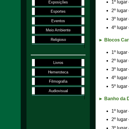
1º lugar
Exposições
2º lugar
Esportes
3º lugar
Eventos
4º lugar
Meio Ambiente
► Blocos Carn
Religioso
1º lugar
2º lugar
Livros
3º lugar
Hemeroteca
4º lugar
Filmografia
5º lugar
Audiovisual
► Banho da D
1º lugar
2º lugar
3º lugar