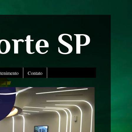
orte SP
etenimento
Contato