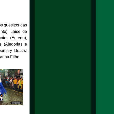
os quesitos das
nte), Laise de
nior (Enredo),
s (Alegorias e
eomery Beatriz
anna Filho.