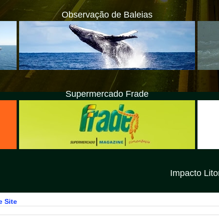
Observação de Baleias
Supermercado Frade
Impacto Litoral Norte SP é
 Site