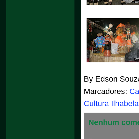
By
Edson Souz
Marcadores:
Ca
Cultura Ilhabela
Nenhum come