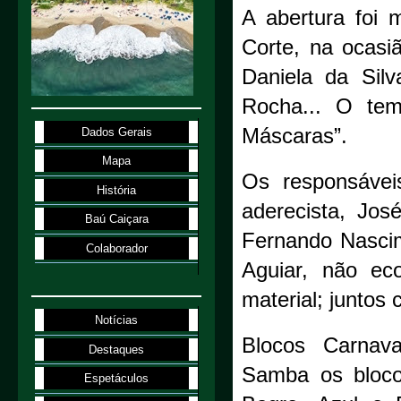
A abertura foi 
Corte, na ocasi
Daniela da Sil
Rocha... O tem
Máscaras”.
Dados Gerais
Mapa
Os responsávei
História
aderecista, Jos
Baú Caiçara
Fernando Nascim
Colaborador
Aguiar, não ec
material; juntos 
Notícias
Blocos Carnav
Destaques
Samba os bloco
Espetáculos