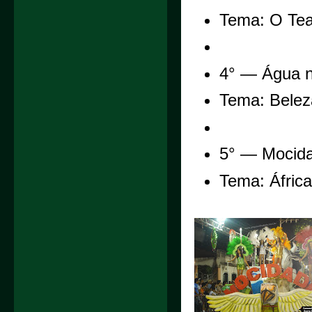
Tema: O Tea
4° — Água 
Tema: Belez
5° — Mocida
Tema: Áfric