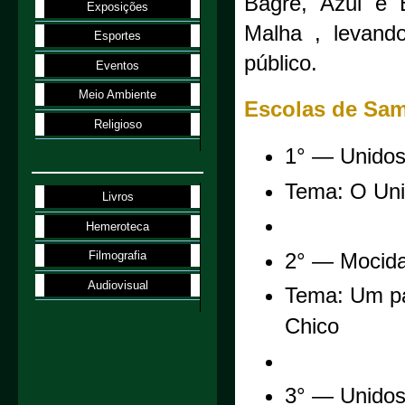
Bagre, Azul e 
Exposições
Malha , levando
Esportes
público.
Eventos
Meio Ambiente
Escolas de Sam
Religioso
1° — Unidos
Tema: O Uni
Livros
Hemeroteca
Filmografia
2° — Mocida
Audiovisual
Tema: Um pa
Chico
3° — Unidos