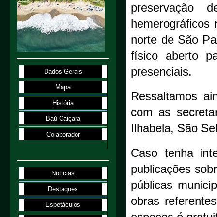
preservação de
hemerográficos r
norte de São Pa
físico aberto p
presenciais.
Dados Gerais
Mapa
Ressaltamos ain
História
com as secretar
Baú Caiçara
Ilhabela, São Se
Colaborador
Caso tenha inte
publicações sobr
Notícias
públicas munici
Destaques
obras referentes
Espetáculos