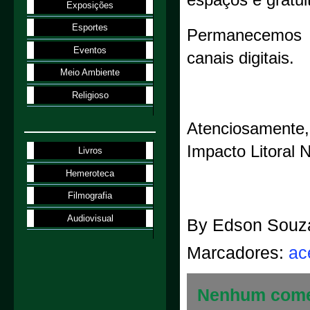
espaços é gratui
Exposições
Esportes
Permanecemos à
Eventos
canais digitais.
Meio Ambiente
Religioso
Atenciosamente,
Impacto Litoral 
Livros
Hemeroteca
Filmografia
Audiovisual
By
Edson Souz
Marcadores:
ac
Nenhum come