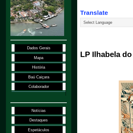
Translate
26.8.20
Dados Gerais
LP Ilhabela d
Mapa
História
Baú Caiçara
Colaborador
Notícias
Destaques
Espetáculos