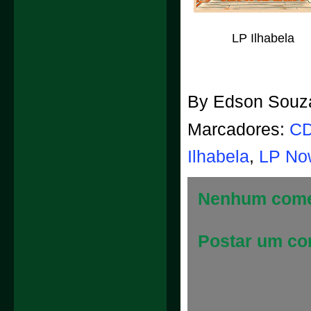
LP Ilhabela
By
Edson Souz
Marcadores:
CD
Ilhabela
,
LP No
Nenhum come
Postar um co