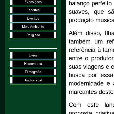
Exposições
balanço perfeit
Esportes
suaves, que sã
Eventos
produção musica
Meio Ambiente
Além disso, Il
Religioso
também um refle
referência à fam
Livros
entre o produto
Hemeroteca
suas viagens e e
Filmografia
busca por essa
Audiovisual
modernidade e a
marcantes deste 
Com este lanç
proposta criati