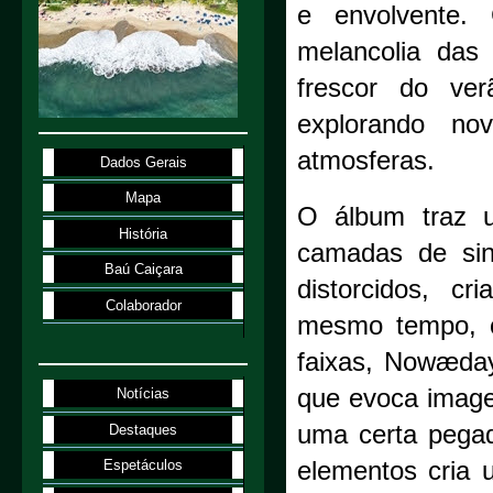
e envolvente.
melancolia das
frescor do ver
explorando n
atmosferas.
Dados Gerais
Mapa
O álbum traz u
História
camadas de sin
Baú Caiçara
distorcidos, c
Colaborador
mesmo tempo, c
faixas, Nowæday
que evoca image
Notícias
uma certa pega
Destaques
elementos cria
Espetáculos