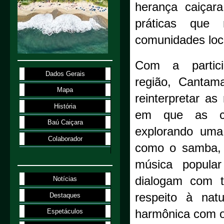
herança caiçar
práticas que 
comunidades loc
Com a partic
Dados Gerais
região, Cantam
Mapa
reinterpretar a
História
em que as co
Baú Caiçara
explorando uma 
Colaborador
como o samba, 
música popula
dialogam com t
Notícias
respeito à nat
Destaques
harmônica com 
Espetáculos