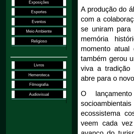
Exposições
A produção do ál
Esportes
com a colaboraçã
Eventos
se uniram para
Meio Ambiente
memória histó
Religioso
momento atual 
também gerou um
Livros
viva a tradição
Hemeroteca
abre para o novo
Filmografia
O lançamento
Audiovisual
socioambient
ecossistema cos
veem cada vez 
avanço do turi