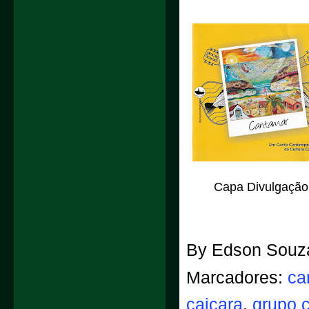
Capa Divulgação
By
Edson Souz
Marcadores:
ca
caiçara
,
grupo 