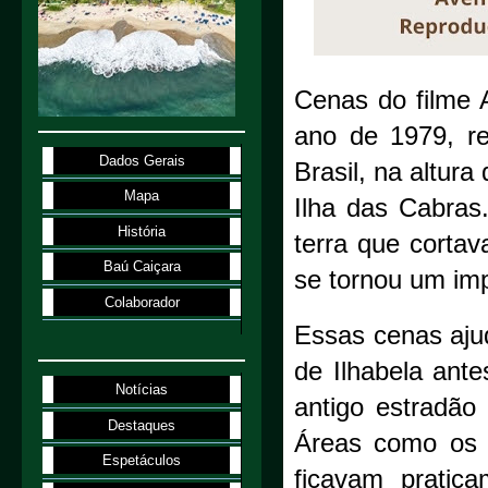
Cenas do filme 
ano de 1979, re
Dados Gerais
Brasil, na altur
Mapa
Ilha das Cabras
História
terra que cortav
Baú Caiçara
se tornou um imp
Colaborador
Essas cenas aju
de Ilhabela ant
Notícias
antigo estradão 
Destaques
Áreas como os b
Espetáculos
ficavam pratica