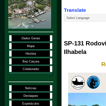
Translate
12.3.26
Dados Gerais
SP-131 Rodovi
Mapa
Ilhabela
História
Baú Caiçara
R
Colaborador
Notícias
Destaques
Espetáculos