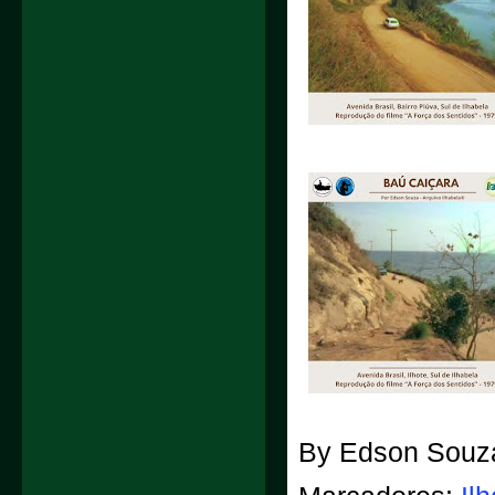
By
Edson Souz