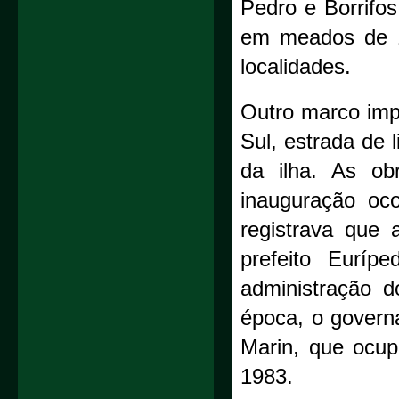
Pedro e Borrifos
em meados de 1
localidades.
Outro marco imp
Sul, estrada de 
da ilha. As ob
inauguração oco
registrava que
prefeito Euríp
administração d
época, o govern
Marin, que ocu
1983.