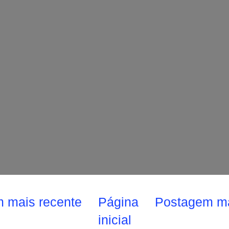
 mais recente
Página
Postagem ma
inicial