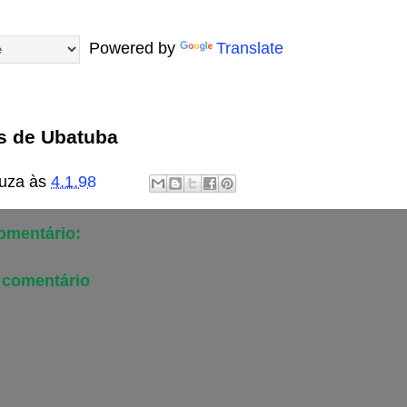
Powered by
Translate
as de Ubatuba
uza
às
4.1.98
mentário:
 comentário