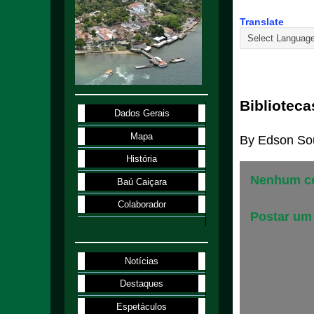
Translate
4.1.98
Bibliotec
Dados Gerais
Mapa
By
Edson So
História
Nenhum co
Baú Caiçara
Colaborador
Postar um
Notícias
Destaques
Espetáculos