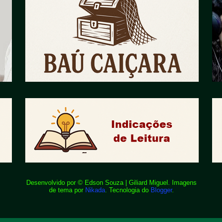
Desenvolvido por © Edson Souza | Giliard Miguel. Imagens
de tema por
Nikada
. Tecnologia do
Blogger
.