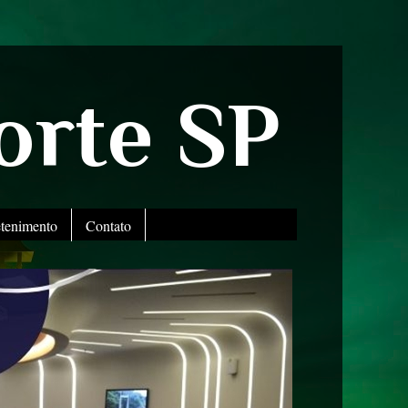
orte SP
etenimento
Contato