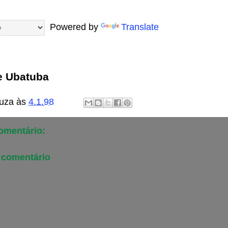
Powered by
Translate
e Ubatuba
uza
às
4.1.98
mentário:
 comentário