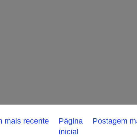
 mais recente
Página
Postagem ma
inicial