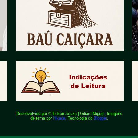
Desenvolvido por © Edson Souza | Giliard Miguel. Imagens
de tema por
Nikada
. Tecnologia do
Blogger
.