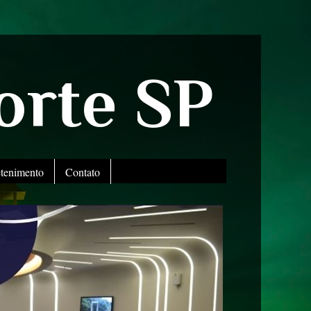
orte SP
etenimento
Contato