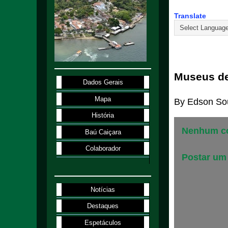
Translate
4.1.98
Museus d
Dados Gerais
Mapa
By
Edson So
História
Nenhum co
Baú Caiçara
Colaborador
Postar um
Notícias
Destaques
Espetáculos