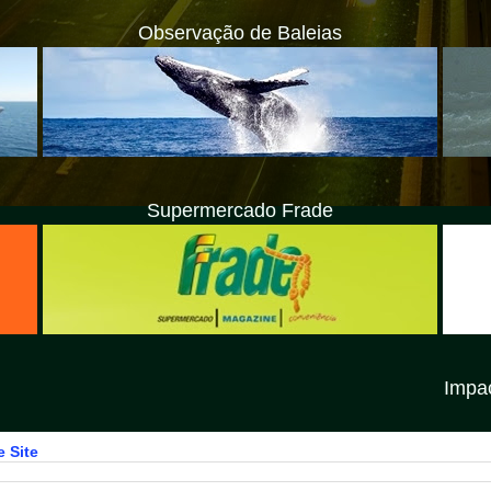
Observação de Baleias
Supermercado Frade
Impacto Litoral N
 Site