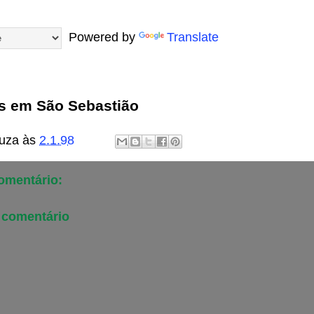
Powered by
Translate
s em São Sebastião
uza
às
2.1.98
mentário:
 comentário