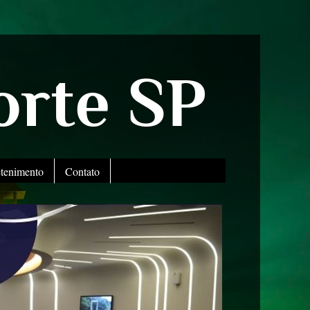
orte SP
etenimento
Contato