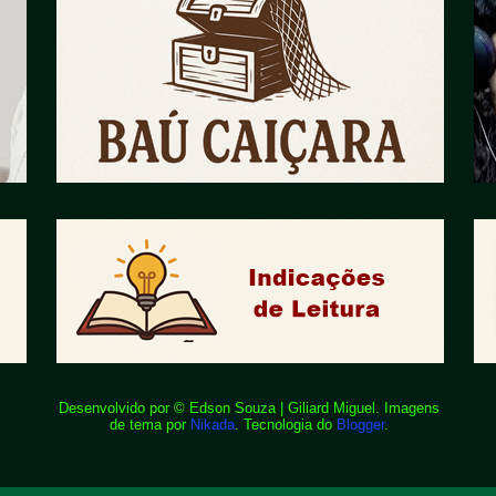
Desenvolvido por © Edson Souza | Giliard Miguel. Imagens
de tema por
Nikada
. Tecnologia do
Blogger
.