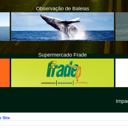
Observação de Baleias
Supermercado Frade
Impacto Litoral N
 Site