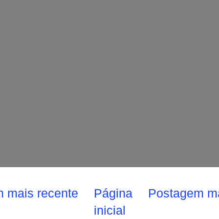
 mais recente
Página
Postagem ma
inicial