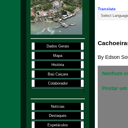
Translate
2.1.98
Cachoeira
Dados Gerais
Mapa
By
Edson So
História
Nenhum co
Baú Caiçara
Colaborador
Postar um
Notícias
Destaques
Espetáculos