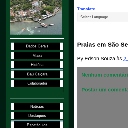
Translate
2.1.98
Praias em São Se
Dados Gerais
Mapa
By
Edson Souza
às
2
História
Baú Caiçara
Nenhum comentári
Colaborador
Postar um comentá
Notícias
Destaques
Espetáculos