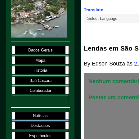
Translate
2.1.98
Lendas em São S
Dados Gerais
Mapa
By
Edson Souza
às
2
História
Baú Caiçara
Nenhum comentári
Colaborador
Postar um comentá
Notícias
Destaques
Espetáculos