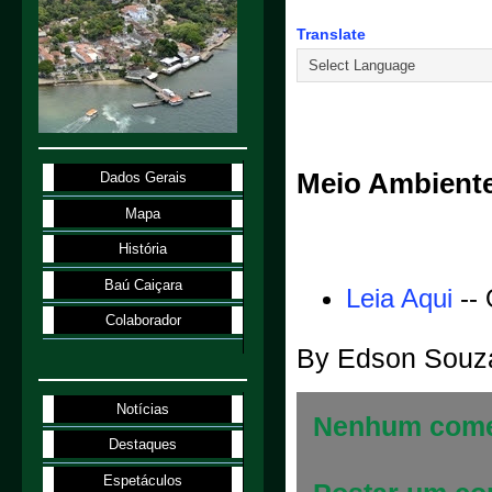
Translate
3.1.98
Meio Ambiente
Dados Gerais
Mapa
História
Baú Caiçara
Leia Aqui
-- 
Colaborador
By
Edson Souz
Notícias
Nenhum come
Destaques
Espetáculos