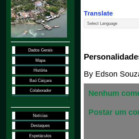
Translate
2.1.98
Dados Gerais
Personalidade
Mapa
História
By
Edson Souz
Baú Caiçara
Colaborador
Nenhum come
Postar um co
Notícias
Destaques
Espetáculos