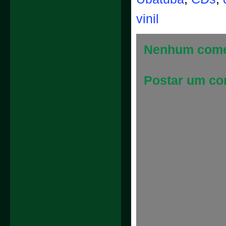
vinil
Nenhum come
Postar um co