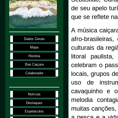
de seu apelo tur
que se reflete n
A música caiçar
afro-brasileira
Dados Gerais
culturais da reg
Mapa
litoral paulis
História
celebram o pass
Baú Caiçara
locais, grupos d
Colaborador
uso de instrum
cavaquinho e o
Notícias
melodia contag
Destaques
muitas canções, 
Espetáculos
a pesca e a vid