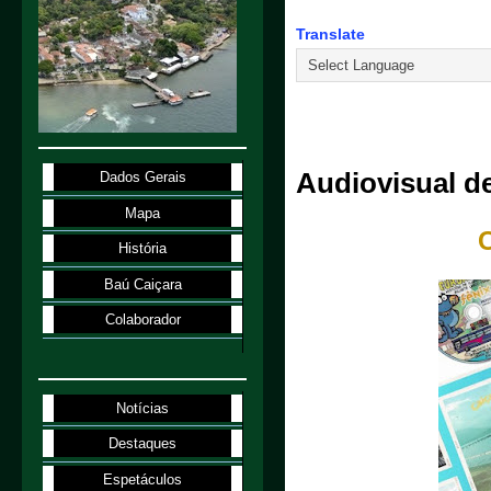
Translate
2.1.98
Audiovisual d
Dados Gerais
Mapa
História
Baú Caiçara
Colaborador
Notícias
Destaques
Espetáculos