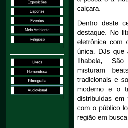
Exposições
caiçara.
Esportes
Eventos
Dentro deste c
Meio Ambiente
destaque. No li
Religioso
eletrônica com 
única. DJs que 
Ilhabela, Sã
Livros
misturam beat
Hemeroteca
tradicionais e 
Filmografia
moderno e o tr
Audiovisual
distribuídas e
com o público l
região em busca 