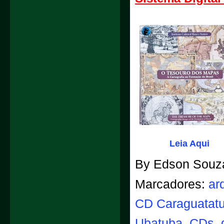
Leia Aqui
By
Edson Souz
Marcadores:
arq
CD Caraguatat
Ubatuba
,
CDs
,