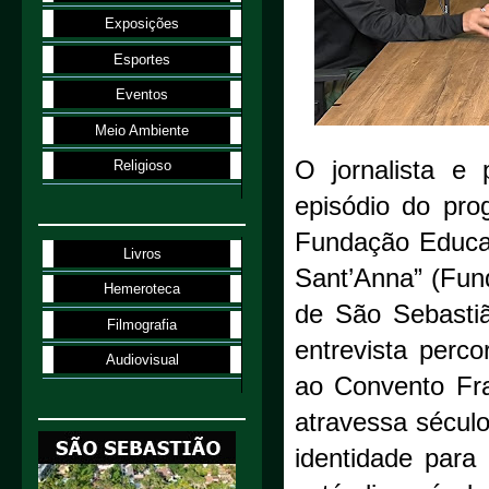
Exposições
Esportes
Eventos
Meio Ambiente
O jornalista e
Religioso
episódio do pro
Fundação Educac
Livros
Sant’Anna” (Fun
Hemeroteca
de São Sebastiã
Filmografia
entrevista perco
Audiovisual
ao Convento Fra
atravessa sécul
identidade para