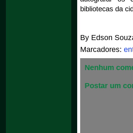
bibliotecas da ci
By
Edson Souz
Marcadores:
en
Nenhum come
Postar um co