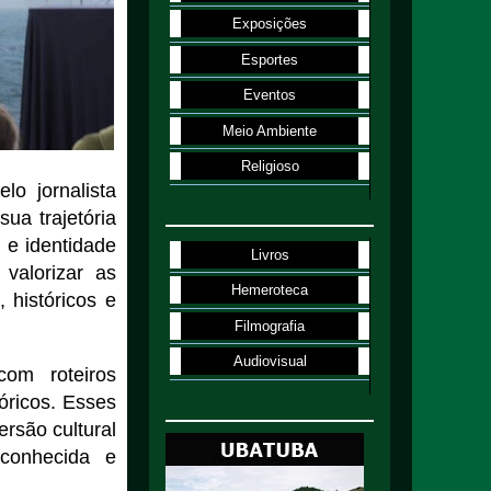
Exposições
Esportes
Eventos
Meio Ambiente
Religioso
lo jornalista
ua trajetória
 e identidade
Livros
valorizar as
Hemeroteca
 históricos e
Filmografia
Audiovisual
com roteiros
tóricos. Esses
ersão cultural
 conhecida e