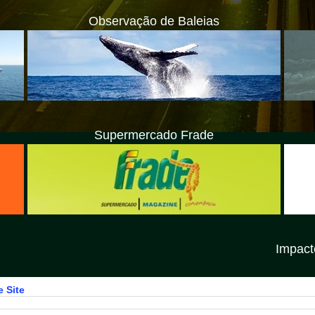
Observação de Baleias
Supermercado Frade
Impacto Litoral Norte SP
 Site