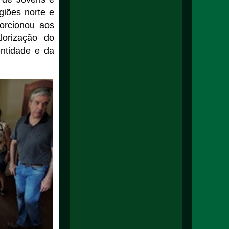
giões norte e
porcionou aos
lorização do
entidade e da