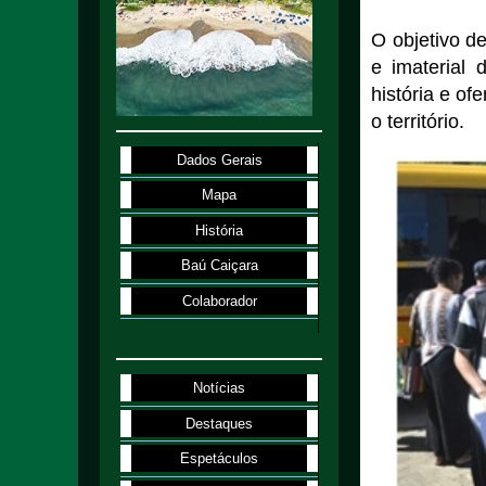
O objetivo de
e imaterial 
história e of
o território.
Dados Gerais
Mapa
História
Baú Caiçara
Colaborador
Notícias
Destaques
Espetáculos