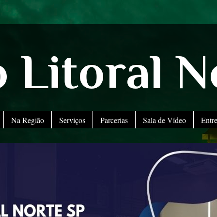
 Litoral N
Na Região
Serviços
Parcerias
Sala de Vídeo
Entr