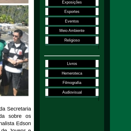
Exposições
Esportes
Eventos
Meio Ambiente
Religioso
Livros
Hemeroteca
Filmografia
Audiovisual
da Secretaria
ada sobre os
rnalista Edson
 de Jovens e