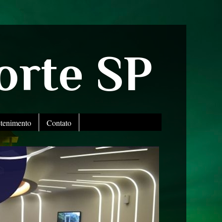
orte SP
etenimento
Contato