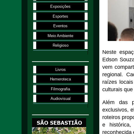
Exposições
Esportes
Eventos
Meio Ambiente
Religioso
Neste espaço
Edson Souza,
vem comparti
Livros
regional. C
Hemeroteca
raízes locai
culturais que
Filmografia
Audiovisual
Além das pa
exclusivos, e
roteiros prop
e histórica
reconhecida