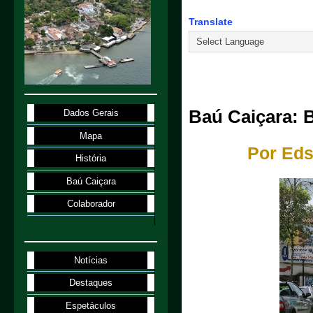
Translate
21.10.25
Baú Caiçara: B
Dados Gerais
Mapa
Por Eds
História
Baú Caiçara
Colaborador
Notícias
Destaques
Espetáculos