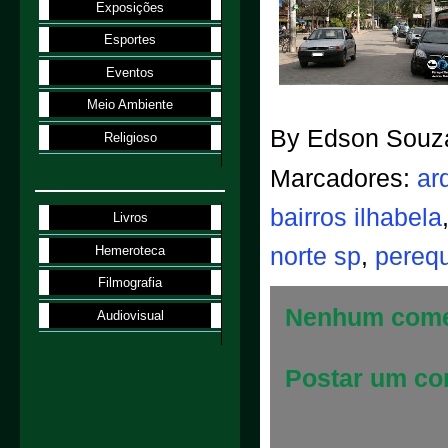
Exposições
Esportes
Eventos
Meio Ambiente
By
Edson Souz
Religioso
Marcadores:
ar
bairros ilhabela
Livros
Hemeroteca
norte sp
,
perequ
Filmografia
Nenhum come
Audiovisual
Postar um co