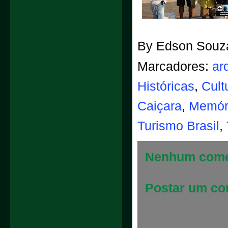
By
Edson Souz
Marcadores:
ar
Históricas
,
Cult
Caiçara
,
Memóri
Turismo Brasil
,
Nenhum come
Postar um co