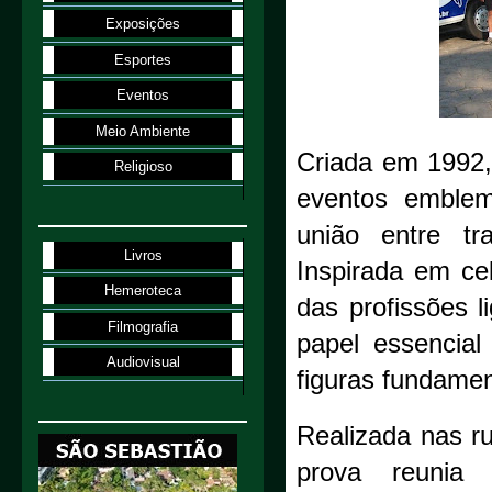
Exposições
Esportes
Eventos
Meio Ambiente
Criada em 1992,
Religioso
eventos emblemá
união entre tra
Livros
Inspirada em ce
Hemeroteca
das profissões l
Filmografia
papel essencial
Audiovisual
figuras fundament
Realizada nas ru
prova reunia 