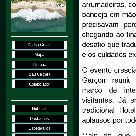
arrumadeiras, co
bandeja em mãos
precisavam perc
chegando ao fin
desafio que trad
Dados Gerais
e os cuidados ex
Mapa
História
O evento crescia
Baú Caiçara
Garçom reuniu 
Colaborador
marco de integ
visitantes. Já 
tradicional Hot
Notícias
Destaques
aplausos por tod
Espetáculos
Mais do que 