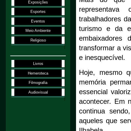
Exposições
representava
Esportes
trabalhadores da
Eventos
turismo e da e
Meio Ambiente
embaixadores d
Religioso
transformar a vi
e inesquecível.
Livros
Hoje, mesmo qu
Hemeroteca
memória perma
Filmografia
essencial valori
Audiovisual
acontecer. Em n
continua sendo
aqueles que ser
Ilhabela.