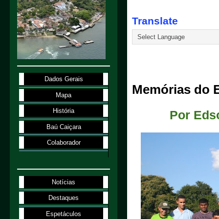
Translate
24.11.25
Dados Gerais
Memórias do E
Mapa
História
Por Edso
Baú Caiçara
Colaborador
Notícias
Destaques
Espetáculos