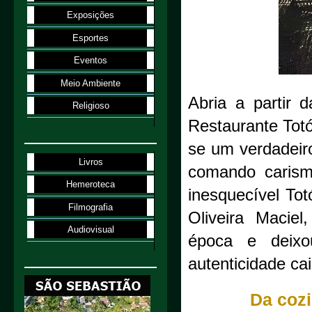
Exposições
Esportes
Eventos
Meio Ambiente
Abria a partir 
Religioso
Restaurante Totó
se um verdadeiro
Livros
comando carismá
Hemeroteca
inesquecível Tot
Filmografia
Oliveira Maciel
Audiovisual
época e deixo
autenticidade cai
Da cozi