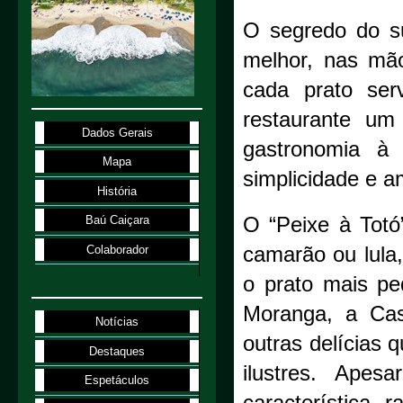
O segredo do s
melhor, nas mã
cada prato ser
restaurante um
Dados Gerais
gastronomia à
Mapa
simplicidade e a
História
O “Peixe à Totó
Baú Caiçara
Colaborador
camarão ou lula
o prato mais p
Moranga, a Cas
Notícias
outras delícias 
Destaques
ilustres. Ape
Espetáculos