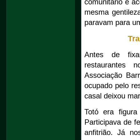
comunitário e ac
mesma gentileza
paravam para um
Tra
Antes de fix
restaurantes 
Associação Barr
ocupado pelo re
casal deixou mar
Totó era figura
Participava de f
anfitrião. Já n