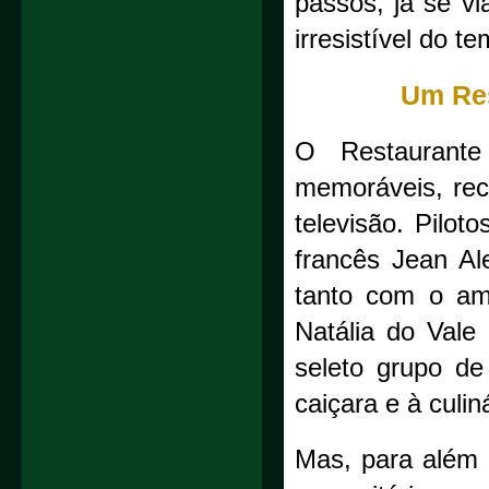
passos, já se v
irresistível do t
Um Res
O Restaurant
memoráveis, re
televisão. Pilot
francês Jean Ale
tanto com o am
Natália do Vale
seleto grupo de
caiçara e à culin
Mas, para além 