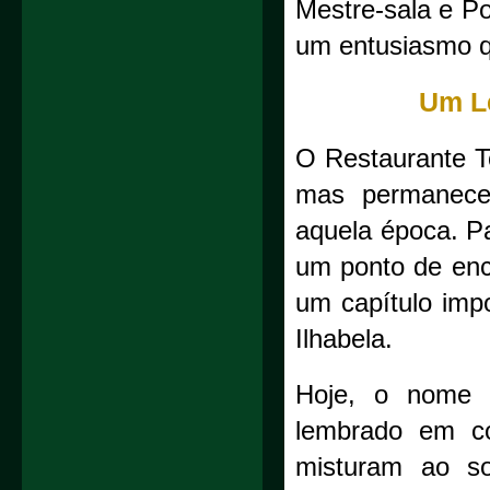
Mestre-sala e Po
um entusiasmo q
Um L
O Restaurante T
mas permanece
aquela época. Pa
um ponto de enc
um capítulo impo
Ilhabela.
Hoje, o nome T
lembrado em co
misturam ao s