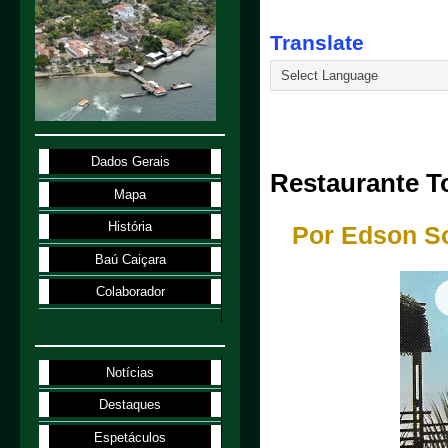
Translate
26.11.25
Dados Gerais
Restaurante T
Mapa
História
Por Edson So
Baú Caiçara
Colaborador
Notícias
Destaques
Espetáculos