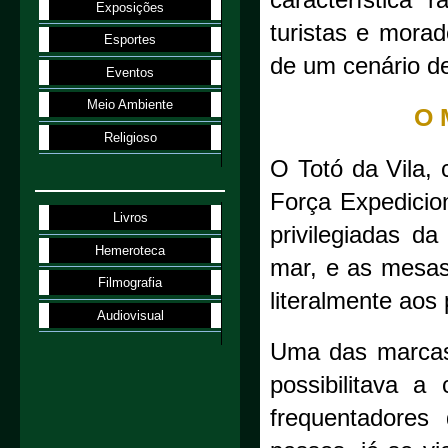
característica 
Exposições
turistas e mora
Esportes
de um cenário d
Eventos
Meio Ambiente
O 
Religioso
O Totó da Vila,
Força Expedicion
Livros
privilegiadas d
Hemeroteca
mar, e as mesas
Filmografia
literalmente aos 
Audiovisual
Uma das marcas 
possibilitava a
frequentadore