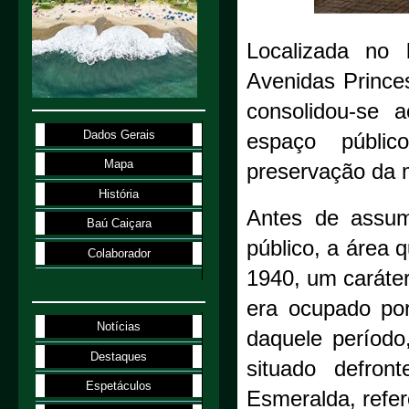
Localizada no 
Avenidas Prince
consolidou-se 
Dados Gerais
espaço públic
Mapa
preservação da m
História
Antes de assum
Baú Caiçara
público, a área 
Colaborador
1940, um caráter
era ocupado po
Notícias
daquele período
Destaques
situado defron
Espetáculos
Esmeralda, refer