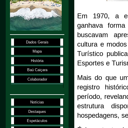
Em 1970, a ent
ganhava forma p
buscavam apres
Dados Gerais
cultura e modos
Mapa
Turístico public
História
Esportes e Turi
Baú Caiçara
Mais do que um 
Colaborador
registro histó
período, revela
Notícias
estrutura dis
Destaques
hospedagens, ser
Espetáculos