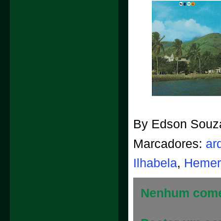
By
Edson Souz
Marcadores:
ar
Ilhabela
,
Hemero
Nenhum come