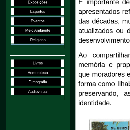
É importante de
Exposições
apresentados ref
Esportes
das décadas, mu
Eventos
atualizados ou 
Meio Ambiente
desenvolvimento
Religioso
Ao compartilha
memória e prop
Livros
Hemeroteca
que moradores e
Filmografia
forma como Ilha
Audiovisual
preservando, a
identidade.