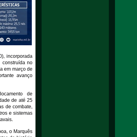
), incorporada
 construída no
da em março de
rtante avanço
locamento de
dade de até 25
as de combate,
tros e sistemas
avais.
boa, o Marquês