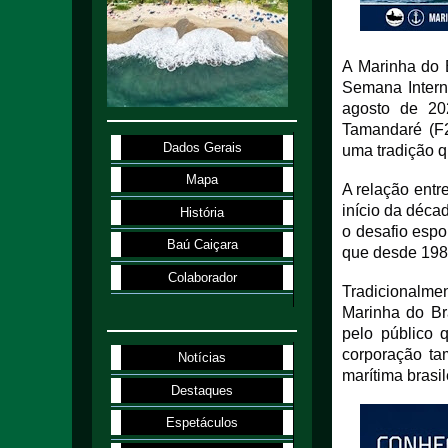
A Marinha do 
Semana Interna
agosto de 20
Tamandaré (F2
Dados Gerais
uma tradição q
Mapa
A relação entr
início da déca
História
o desafio espo
Baú Caiçara
que desde 1989
Colaborador
Tradicionalmen
Marinha do Br
pelo público
corporação ta
Notícias
marítima brasil
Destaques
Espetáculos