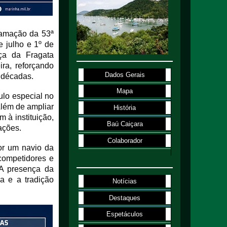
ramação da 53ª
e julho e 1º de
ça da Fragata
ra, reforçando
Dados Gerais
 décadas.
Mapa
ulo especial no
Além de ampliar
História
 à instituição,
Baú Caiçara
ações.
Colaborador
por um navio da
competidores e
A presença da
a e a tradição
Notícias
Destaques
Espetáculos