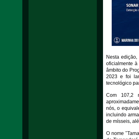
Nesta edição,
oficialmente 
âmbito do Pro
2023 e foi l
tecnológico par
Com 107,2 m
aproximadamen
nós, o equiva
incluindo arma
de mísseis, al
O nome "Taman