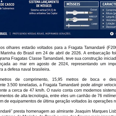
 os olhares estarão voltados para a Fragata Tamandaré (F200
à Marinha do Brasil em 24 de abril de 2026. A embarcação foi
grama Fragatas Classe Tamandaré, teve sua construção inicia
ançada ao mar em agosto de 2024, representando um impo
a a defesa naval brasileira.
etros de comprimento, 15,95 metros de boca e des
te 3.500 toneladas, a Fragata Tamandaré pode atingir veloci
lente a cerca de 47 km/h. O navio conta com modernos sistem
mentos de alta tecnologia, entre eles um canhão de 76 milíme
ém de equipamentos de última geração voltados às operações n
daré" presta homenagem ao almirante Joaquim Marques Lis