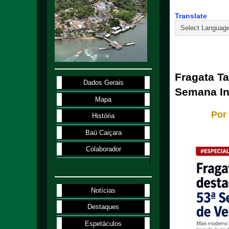
Translate
8.7.26
Fragata T
Dados Gerais
Semana Int
Mapa
Por 
História
Baú Caiçara
Colaborador
Notícias
Destaques
Espetáculos