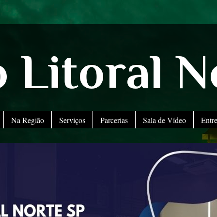
 Litoral N
Na Região
Serviços
Parcerias
Sala de Vídeo
Entr