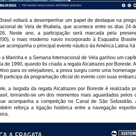
Brasil voltará a desempenhar um papel de destaque na prog
cional de Vela de Ilhabela, que acontece entre os dias 24 d
26. Neste ano, a participação será marcada pela presen
00), o mais moderno navio incorporado à Esquadra Brasilei
ue acompanha o principal evento náutico da América Latina há
e a Marinha e a Semana Internacional de Vela ganhou um capít
da de 1990, quando foi criada a regata Alcatrazes por Boreste. 
rtivo para os velejadores, a prova surgiu como uma homenagem
 participa da programação oficial do evento com suas embarc
te, a largada da regata Alcatrazes por Boreste é realizada 
asil, tornando-se um dos momentos mais aguardados pelos 
 que acompanha a competição no Canal de São Sebastião. 
mbém reforça a ligação histórica entre a navegação esportiv
eira.