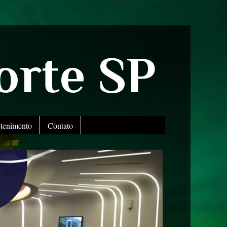
orte SP
etenimento
Contato