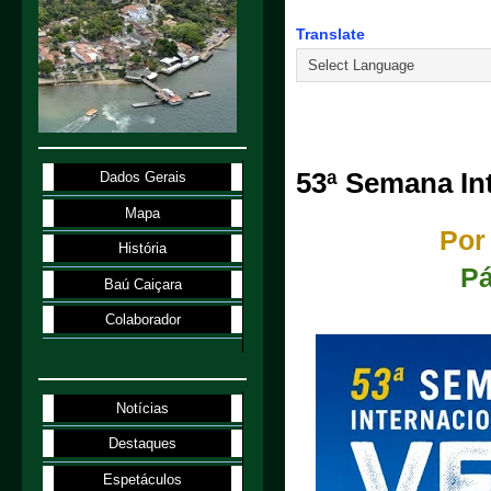
Translate
6.6.26
53ª Semana Int
Dados Gerais
Mapa
Por
História
Pá
Baú Caiçara
Colaborador
Notícias
Destaques
Espetáculos