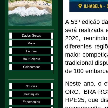
A 53ª edição da
será realizada 
Dados Gerais
2026, reunindo
Mapa
diferentes reg
História
maior competiç
Baú Caiçara
tradicional dis
Colaborador
de 100 embarcaç
Neste ano, o e
Notícias
ORC, BRA-RGS
Destaques
HPE25, que dis
Espetáculos