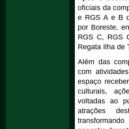
oficiais da co
e RGS A e B di
por Boreste, e
RGS C, RGS Cr
Regata Ilha de 
Além das comp
com atividades
espaço receber
culturais, aç
voltadas ao pú
atrações des
transformando