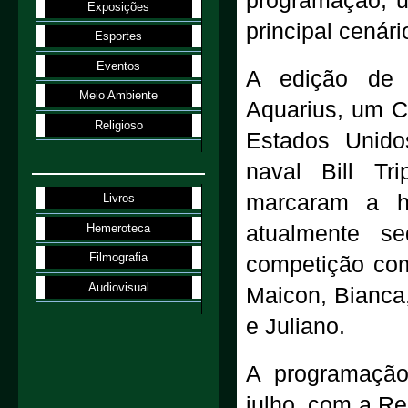
programação, u
Exposições
principal cenár
Esportes
Eventos
A edição de 
Meio Ambiente
Aquarius, um C
Religioso
Estados Unido
naval Bill Tr
marcaram a hi
Livros
Hemeroteca
atualmente se
Filmografia
competição com
Audiovisual
Maicon, Bianca,
e Juliano.
A programação 
julho, com a Re