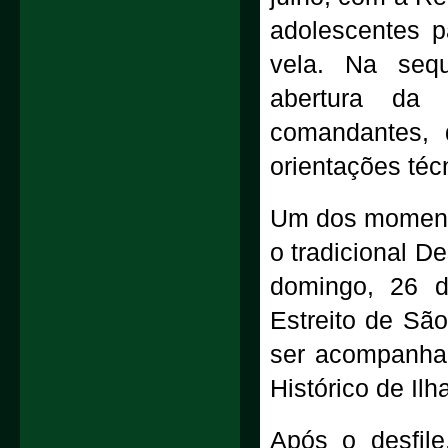
adolescentes pa
vela. Na sequ
abertura da 
comandantes, 
orientações té
Um dos moment
o tradicional D
domingo, 26 d
Estreito de Sã
ser acompanhad
Histórico de Ilh
Após o desfile