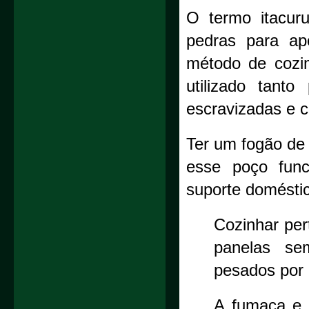
O termo itacuru
pedras para ap
método de cozim
utilizado tant
escravizadas e 
Ter um fogão de
esse poço fun
suporte domésti
Cozinhar per
panelas se
pesados por 
A fumaça e 