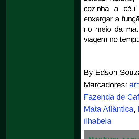
cozinha a céu 
enxergar a funç
no meio da mata
viagem no tempo
By
Edson Souz
Marcadores:
ar
Fazenda de Ca
Mata Atlântica
,
Ilhabela