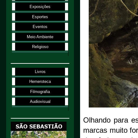
Exposições
Esportes
Eventos
Meio Ambiente
Religioso
Livros
Hemeroteca
Filmografia
Audiovisual
Olhando para es
marcas muito fo