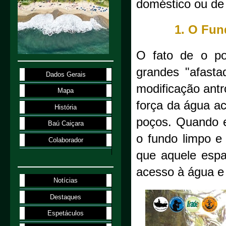
doméstico ou de 
1. O Fun
O fato de o po
grandes "afasta
Dados Gerais
modificação antr
Mapa
força da água a
História
poços. Quando 
Baú Caiçara
o fundo limpo e 
Colaborador
que aquele espaç
acesso à água e 
Notícias
Destaques
Espetáculos